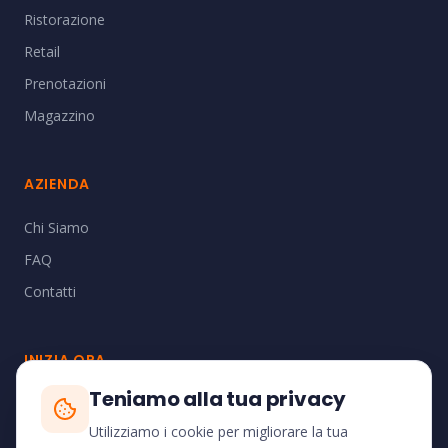
Ristorazione
Retail
Prenotazioni
Magazzino
AZIENDA
Chi Siamo
FAQ
Contatti
INIZIA ORA
Teniamo alla tua privacy
Scopri come iSiAP può trasformare la gestione della tua
attività.
Utilizziamo i cookie per migliorare la tua