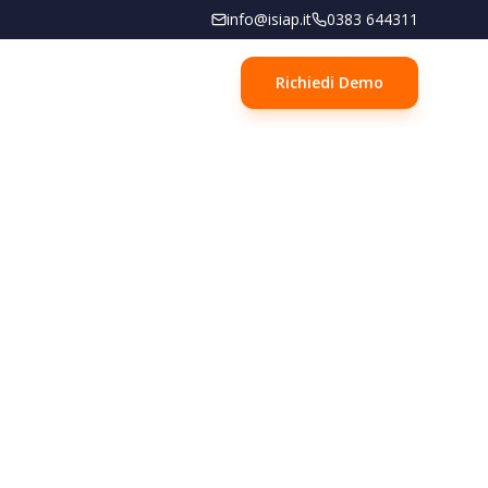
info@isiap.it
0383 644311
Richiedi Demo