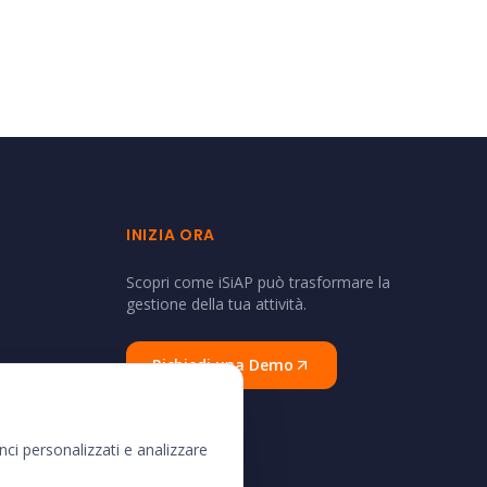
INIZIA ORA
Scopri come iSiAP può trasformare la
gestione della tua attività.
Richiedi una Demo
nci personalizzati e analizzare