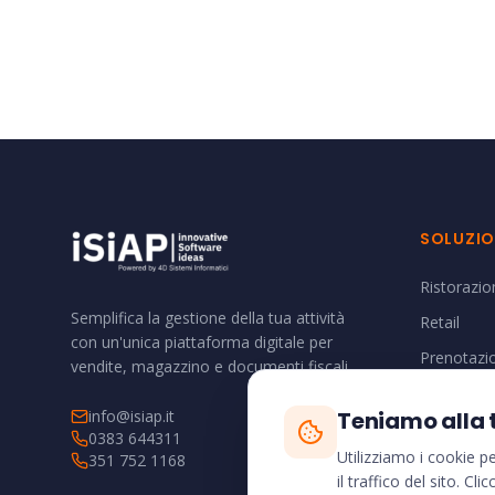
SOLUZIO
Ristorazio
Semplifica la gestione della tua attività
Retail
con un'unica piattaforma digitale per
Prenotazi
vendite, magazzino e documenti fiscali.
Magazzin
info@isiap.it
Teniamo alla 
0383 644311
Utilizziamo i cookie p
351 752 1168
il traffico del sito. Cl