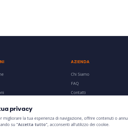
NI
AZIENDA
ne
Chi Siamo
FAQ
oni
Contatti
o
tua privacy
er migliorare la tua esperienza di navigazione, offrire contenuti o annu
iccando su
"Accetta tutto"
, acconsenti all'utilizzo dei cookie.